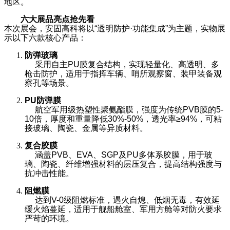
地区。
六大展品亮点抢先看
本次展会，安固高科将以“透明防护·功能集成”为主题，实物展
示以下六款核心产品：
防弹玻璃
采用自主PU膜复合结构，实现轻量化、高透明、多
枪击防护，适用于指挥车辆、哨所观察窗、装甲装备观
察孔等场景。
PU
防弹膜
航空军用级热塑性聚氨酯膜，强度为传统PVB膜的5-
10倍，厚度和重量降低30%-50%，透光率≥94%，可粘
接玻璃、陶瓷、金属等异质材料。
复合胶膜
涵盖PVB、EVA、SGP及PU多体系胶膜，用于玻
璃、陶瓷、纤维增强材料的层压复合，提高结构强度与
抗冲击性能。
阻燃膜
达到V-0级阻燃标准，遇火自熄、低烟无毒，有效延
缓火焰蔓延，适用于舰船舱室、军用方舱等对防火要求
严苛的环境。