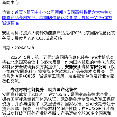
新闻中心
位置：
首页
>
新闻中心
>
公司新闻
>
安固高科将携六大特种功
能膜产品亮相2026北京国防信息化装备展，展位号VIP+C035
诚邀莅临
安固高科将携六大特种功能膜产品亮相2026北京国防信息化装
备展，展位号VIP+C035诚邀莅临
日期：2026-05-18
2026
年5月，第十五届北京国防信息化装备与技术博览会
将在北京国家会议中心盛大启幕。作为国内优质的特种功能膜
材料及安全玻璃解决方案提供商，
安徽安固高科有限公司
（以
下简称“安固高科”）将携旗下六款核心产品亮相本次展会，展
位号为
VIP+C035
，诚邀军工院所、装备配套单位及行业专家
莅临交流。
专注材料性能提升，助力国产化替代
安固高科成立于2016年，占地65亩，是国家高新技术企业，
拥有国军标质量管理体系认证、武器装备承制资格及军工保密
资质，并参与编制了《夹层玻璃》国家标准。公司长期专注于
提升玻璃、陶瓷、纤维等材料的综合性能，在PU/SGP胶片领
域成功打破了国外产业链垄断，产品远销全球30多个国家和