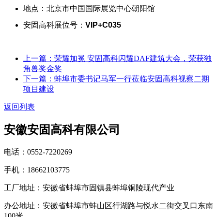
地点：北京市中国国际展览中心朝阳馆
安固高科展位号：
VIP+C035
上一篇：荣耀加冕 安固高科闪耀DAF建筑大会，荣获独
角兽奖金奖
下一篇：蚌埠市委书记马军一行莅临安固高科视察二期
项目建设
返回列表
安徽安固高科有限公司
电话：0552-7220269
手机：18662103775
工厂地址：安徽省蚌埠市固镇县蚌埠铜陵现代产业
办公地址：安徽省蚌埠市蚌山区行湖路与悦水二街交叉口东南
100米