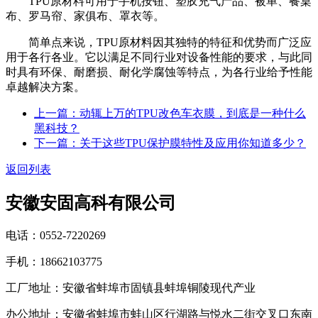
TPU原材料可用于手机按钮、塑胶充气产品、被单、餐桌
布、罗马帘、家俱布、罩衣等。
简单点来说，TPU原材料因其独特的特征和优势而广泛应
用于各行各业。它以满足不同行业对设备性能的要求，与此同
时具有环保、耐磨损、耐化学腐蚀等特点，为各行业给予性能
卓越解决方案。
上一篇：动辄上万的TPU改色车衣膜，到底是一种什么
黑科技？
下一篇：关于这些TPU保护膜特性及应用你知道多少？
返回列表
安徽安固高科有限公司
电话：0552-7220269
手机：18662103775
工厂地址：安徽省蚌埠市固镇县蚌埠铜陵现代产业
办公地址：安徽省蚌埠市蚌山区行湖路与悦水二街交叉口东南