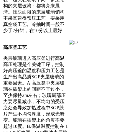
构的夹层玻湾：都将亮来展
湾。技决面限的来展玻璃销构
不果真建得预压工艺，要采用
真空袋工艺。冷抽时间一般不
少于7分钟，在10分以上最好
高压釜工艺
夹层玻璃进入高压釜进行高温
高压处理是个关键工序，控制
好高压釜的温度和压力工艺是
生产出高品质SGP夹层玻璃的
重要因素。A.高压釜中夹层玻
璃在插架上的间距不宜过小，
至少保持2m左右；玻璃局部压
力要尽量减小，不均匀的受压
之处会导致加热过程中SGP胶
片产生不均匀厚度，形成光畸
变。玻璃在插架上的角度不要
超过10度。B.保温温度控制在 1