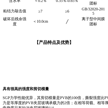
含水率
＜0.2％
0.35％-0.65％
团标
GB/32020-201
粘结力敲击值
≥7
≥6
5
破坏后残余强
离子型中间膜
＜10.0cm
╱
度
团标
【产品特点及优势】
具有很高的强度和剪切模量
SGP力学性能优异，其剪切模量是PVB的100倍，撕裂强度比P
力是等厚度的PVB夹层玻璃承载力的2倍；在相等荷载、相等厚
曲挠度只有PVB夹层玻璃的1/4。