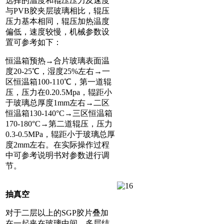
选择的温度和辊压压力及速度
与PVB胶夹层玻璃相比，辊压
压力基本相同，辊压加热温度
偏低，速度较慢，机械参数设
置可参考如下：
恒温箱预热→合片玻璃表面温
度20-25℃，湿度25%左右→一
区恒温箱100-110℃，第一道辊
压，压力在0.20.5Mpa，辊距小
于玻璃总厚度1mm左右→二区
恒温箱130-140°C→三区恒温箱
170-180°C→第二道辊压，压力
0.3-0.5MPa，辊距小于玻璃总厚
度2mm左右。在实际操作过程
中可参考说明书对参数进行调
节。
抽真空
对于二层以上的SGP胶片叠加
在一起夹在玻璃中间，多层结