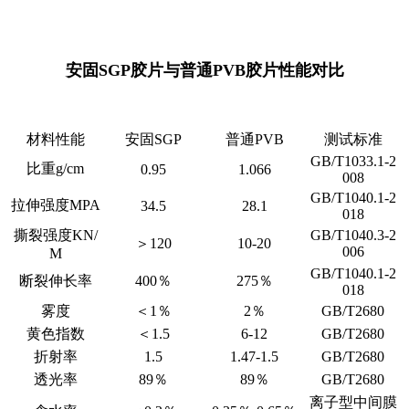
安固SGP胶片与普通PVB胶片性能对比
材料性能
安固SGP
普通PVB
测试标准
GB/T1033.1-2
比重g/cm
0.95
1.066
008
GB/T1040.1-2
拉伸强度MPA
34.5
28.1
018
撕裂强度KN/
GB/T1040.3-2
＞120
10-20
006
M
GB/T1040.1-2
断裂伸长率
400％
275％
018
雾度
＜1％
2％
GB/T2680
黄色指数
＜1.5
6-12
GB/T2680
折射率
1.5
1.47-1.5
GB/T2680
透光率
89％
89％
GB/T2680
离子型中间膜