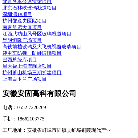
北京冬奥会速滑馆项目
北京石林峡玻璃栈道项目
深圳湾1#项目
杭州邵逸夫医院项目
南京航运大厦项目
江西武功山风号区玻璃栈道项目
昆明恒隆广场项目
高铁前档玻璃及大飞机视窗玻璃项目
装甲车防弹、防砸玻璃项目
巴西总统府项目
周大福上海旗舰店项目
杭州萧山机场三期扩建项目
上海白玉兰广场项目
安徽安固高科有限公司
电话：0552-7220269
手机：18662103775
工厂地址：安徽省蚌埠市固镇县蚌埠铜陵现代产业