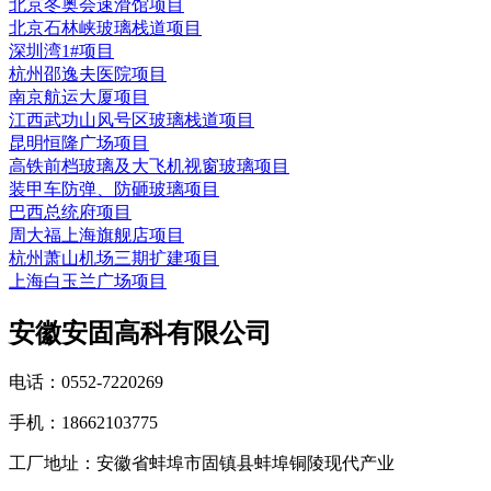
北京冬奥会速滑馆项目
北京石林峡玻璃栈道项目
深圳湾1#项目
杭州邵逸夫医院项目
南京航运大厦项目
江西武功山风号区玻璃栈道项目
昆明恒隆广场项目
高铁前档玻璃及大飞机视窗玻璃项目
装甲车防弹、防砸玻璃项目
巴西总统府项目
周大福上海旗舰店项目
杭州萧山机场三期扩建项目
上海白玉兰广场项目
安徽安固高科有限公司
电话：0552-7220269
手机：18662103775
工厂地址：安徽省蚌埠市固镇县蚌埠铜陵现代产业